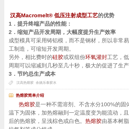
汉高Macromelt® 低压注射成型工艺
的优势
1．提升终端产品的性能：
2．缩短产品开发周期，大幅度提升生产效率
成型模具可采用铸铝模，而不是钢材，所以非常易
工制造，可缩短开发周期。
另外，相比费时的
硅胶
或双组份
环氧灌封
工艺，低
周期可以缩减到几秒至几十秒，极大的促进了生产
3．节约总生产成本
汉高热熔胶
余姚乐泰胶水
热熔胶简单介绍
热熔胶
是一种不需溶剂、不含水分100%的固
温下为固体，加热熔融到一定温度变为能流动，且
后的热熔胶，呈浅棕色或白色。
热熔胶
由基本树脂