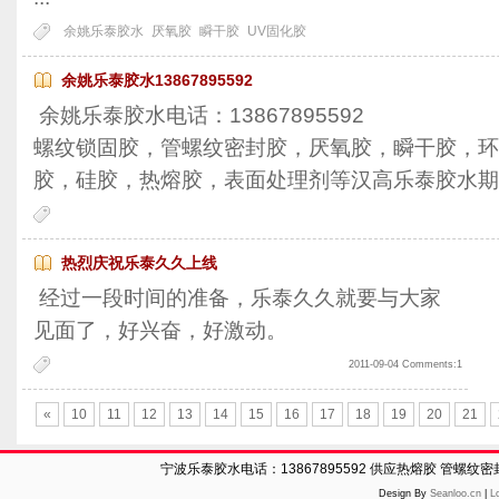
余姚乐泰胶水
厌氧胶
瞬干胶
UV固化胶
余姚乐泰胶水13867895592
余姚乐泰胶水电话：13867895592
螺纹锁固胶，管螺纹密封胶，厌氧胶，瞬干胶，环
胶，硅胶，热熔胶，表面处理剂等汉高乐泰胶水期
热烈庆祝乐泰久久上线
经过一段时间的准备，乐泰久久就要与大家
见面了，好兴奋，好激动。
2011-09-04 Comments:1
«
10
11
12
13
14
15
16
17
18
19
20
21
宁波乐泰胶水电话：13867895592 供应热熔胶 管螺纹
Design By
Seanloo.cn
|
L