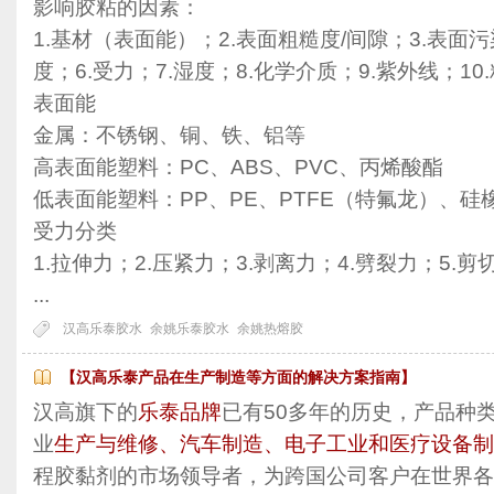
影响胶粘的因素：
1.基材（表面能）；2.表面粗糙度/间隙；3.表面污
度；6.受力；7.湿度；8.化学介质；9.紫外线；10
表面能
金属：不锈钢、铜、铁、铝等
高表面能塑料：PC、ABS、PVC、丙烯酸酯
低表面能塑料：PP、PE、PTFE（特氟龙）、硅
受力分类
1.拉伸力；2.压紧力；3.剥离力；4.劈裂力；5.剪
...
汉高乐泰胶水
余姚乐泰胶水
余姚热熔胶
【汉高乐泰产品在生产制造等方面的解决方案指南】
汉高旗下的
乐泰品牌
已有50多年的历史，产品种
业
生产与维修、汽车制造、电子工业和医疗设备制
程胶黏剂的市场领导者，为跨国公司客户在世界各