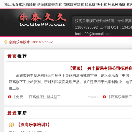
浙江乐泰胶水总经销 供应螺纹锁固胶 管螺纹密封胶 厌氧胶 快干胶 环氧树脂胶 紫
汉高乐泰浙江特许经销商---专售汉高
13867895592  工作组 QQ1：134149
loctite99@foxmail.com   
余姚乐泰胶水13867895592
置顶
推荐
【置顶】- 兴丰贸易有限公司招聘
        余姚市兴丰贸易有限公司座落于美丽的沿海城市宁波，是汉高乐泰（
汉高旗下工业粘胶剂、密封剂和表面处理产品。被广泛应用于汽车制造业、电
属工业、
装配维修等各个领域。
【免费-----汉高低压注塑成型工...
【汉高乐泰新工艺推
View:170
        公司产品包括螺纹锁固剂、结构粘胶剂、瞬干胶、紫外线固化剂、平
面处理剂等一系列粘胶剂。乐泰粘胶剂以其优质的工艺，被越来越多的客户所
最近
更新
导者，其
...
【汉高乐泰培训1】