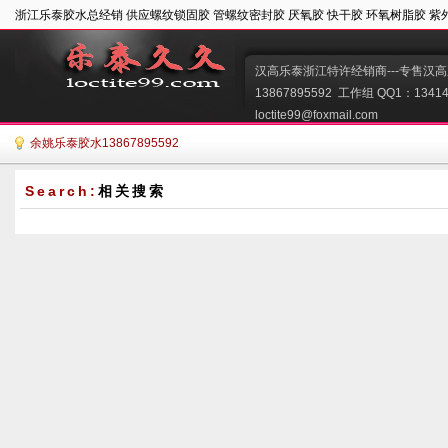
浙江乐泰胶水总经销 供应螺纹锁固胶 管螺纹密封胶 厌氧胶 快干胶 环氧树脂胶 紫
汉高乐泰浙江特许经销商---专售汉高
13867895592  工作组 QQ1：134149
loctite99@foxmail.com   
余姚乐泰胶水13867895592
Search:
相关搜索