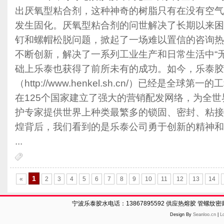
出厌氧型粘合剂，这种神奇的树脂只有在没有空气
发生固化。厌氧型粘合剂的问世解决了长期以来困
钉和螺帽松脱问题，掀起了一场难以置信的咨询热
不断创新，解决了一系列工业生产和日常生活中“
础上乐泰也获得了前所未有的成功。如今，乐泰胶
（http://www.henkel.sh.cn/）已经是全
在125个国家建立了强大的营销配发网络，为全
护专家提供世界上种类最繁多的锁固、密封、粘接
煌背后，我们看到的是乐泰公司勇于创新的精神和
...
1
«
2
3
4
5
6
7
8
9
10
11
12
13
14
宁波乐泰胶水电话：13867895592 供应热熔胶 管螺纹
Design By
Seanloo.cn
|
L