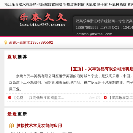
浙江乐泰胶水总经销 供应螺纹锁固胶 管螺纹密封胶 厌氧胶 快干胶 环氧树脂胶 紫
汉高乐泰浙江特许经销商---专售汉高
13867895592  工作组 QQ1：134149
loctite99@foxmail.com   
余姚乐泰胶水13867895592
置顶
推荐
【置顶】- 兴丰贸易有限公司招聘
        余姚市兴丰贸易有限公司座落于美丽的沿海城市宁波，是汉高乐泰（
汉高旗下工业粘胶剂、密封剂和表面处理产品。被广泛应用于汽车制造业、电
属工业、
装配维修等各个领域。
【免费-----汉高低压注塑成型工...
【汉高乐泰新工艺推
View:170
        公司产品包括螺纹锁固剂、结构粘胶剂、瞬干胶、紫外线固化剂、平
面处理剂等一系列粘胶剂。乐泰粘胶剂以其优质的工艺，被越来越多的客户所
最近
更新
导者，其
...
胶接技术常见功能与应用