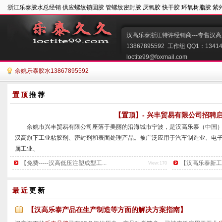
浙江乐泰胶水总经销 供应螺纹锁固胶 管螺纹密封胶 厌氧胶 快干胶 环氧树脂胶 紫
汉高乐泰浙江特许经销商---专售汉高
13867895592  工作组 QQ1：134149
loctite99@foxmail.com   
余姚乐泰胶水13867895592
置顶
推荐
【置顶】- 兴丰贸易有限公司招聘
        余姚市兴丰贸易有限公司座落于美丽的沿海城市宁波，是汉高乐泰（
汉高旗下工业粘胶剂、密封剂和表面处理产品。被广泛应用于汽车制造业、电
属工业、
装配维修等各个领域。
【免费-----汉高低压注塑成型工...
【汉高乐泰新工艺推
View:170
        公司产品包括螺纹锁固剂、结构粘胶剂、瞬干胶、紫外线固化剂、平
面处理剂等一系列粘胶剂。乐泰粘胶剂以其优质的工艺，被越来越多的客户所
最近
更新
导者，其
...
【汉高乐泰产品在生产制造等方面的解决方案指南】