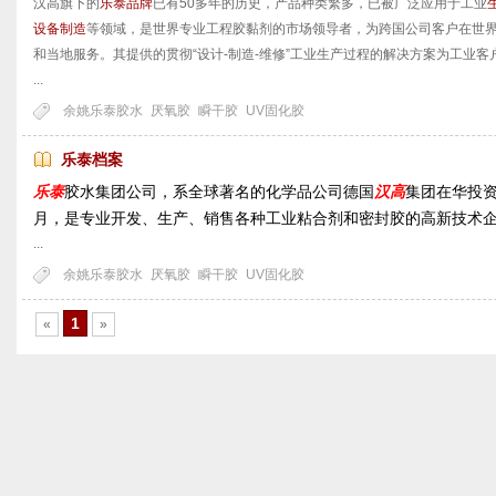
汉高旗下的
乐泰品牌
已有50多年的历史，产品种类繁多，已被广泛应用于工业
设备制造
等领域，是世界专业工程胶黏剂的市场领导者，为跨国公司客户在世
和当地服务。其提供的贯彻“设计-制造-维修”工业生产过程的解决方案为工业
...
余姚乐泰胶水
厌氧胶
瞬干胶
UV固化胶
乐泰档案
乐泰
胶水集团公司，系全球著名的化学品公司德国
汉高
集团在华投资
月，是专业开发、生产、销售各种工业粘合剂和密封胶的高新技
...
余姚乐泰胶水
厌氧胶
瞬干胶
UV固化胶
1
«
»