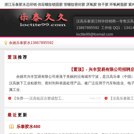
浙江乐泰胶水总经销 供应螺纹锁固胶 管螺纹密封胶 厌氧胶 快干胶 环氧树脂胶 紫
汉高乐泰浙江特许经销商---专售汉高
13867895592  工作组 QQ1：134149
loctite99@foxmail.com   
余姚乐泰胶水13867895592
置顶
推荐
【置顶】- 兴丰贸易有限公司招聘
        余姚市兴丰贸易有限公司座落于美丽的沿海城市宁波，是汉高乐泰（
汉高旗下工业粘胶剂、密封剂和表面处理产品。被广泛应用于汽车制造业、电
属工业、
装配维修等各个领域。
【免费-----汉高低压注塑成型工...
【汉高乐泰新工艺推
View:170
        公司产品包括螺纹锁固剂、结构粘胶剂、瞬干胶、紫外线固化剂、平
面处理剂等一系列粘胶剂。乐泰粘胶剂以其优质的工艺，被越来越多的客户所
最近
更新
导者，其
...
乐泰胶水480