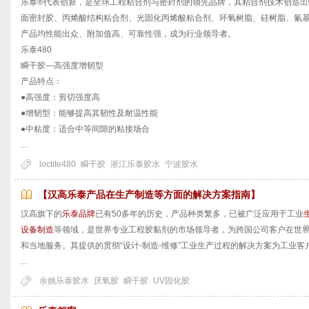
乐泰®代表创新，是全球工程粘合剂与密封剂的领先品牌，其粘合剂技术创造出
面密封胶、丙烯酸结构粘合剂、光固化丙烯酸粘合剂、环氧树脂、硅树脂、氰
产品均性能出众、附加值高、可靠性强，成为行业领导者。
乐泰480
瞬干胶—高强度增韧型
产品特点：
●高强度：剪切强度高
●增韧型：能够提高其韧性及耐温性能
●中粘度：适合中等间隙的粘接场合
...
loctite480
瞬干胶
浙江乐泰胶水
宁波胶水
【汉高乐泰产品在生产制造等方面的解决方案指南】
汉高旗下的
乐泰品牌
已有50多年的历史，产品种类繁多，已被广泛应用于工业
设备制造
等领域，是世界专业工程胶黏剂的市场领导者，为跨国公司客户在世
和当地服务。其提供的贯彻“设计-制造-维修”工业生产过程的解决方案为工业
...
余姚乐泰胶水
厌氧胶
瞬干胶
UV固化胶