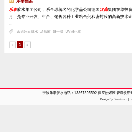
乐泰档案
乐泰
胶水集团公司，系全球著名的化学品公司德国
汉高
集团在华投资
月，是专业开发、生产、销售各种工业粘合剂和密封胶的高新技
...
余姚乐泰胶水
厌氧胶
瞬干胶
UV固化胶
1
«
»
宁波乐泰胶水电话：13867895592 供应热熔胶 管螺纹
Design By
Seanloo.cn
|
L