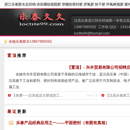
浙江乐泰胶水总经销 供应螺纹锁固胶 管螺纹密封胶 厌氧胶 快干胶 环氧树脂胶 紫
汉高乐泰浙江特许经销商---专售汉高
13867895592  工作组 QQ1：134149
loctite99@foxmail.com   
余姚乐泰胶水13867895592
置顶
推荐
【置顶】- 兴丰贸易有限公司招聘
        余姚市兴丰贸易有限公司座落于美丽的沿海城市宁波，是汉高乐泰（
汉高旗下工业粘胶剂、密封剂和表面处理产品。被广泛应用于汽车制造业、电
属工业、
装配维修等各个领域。
【免费-----汉高低压注塑成型工...
【汉高乐泰新工艺推
View:170
        公司产品包括螺纹锁固剂、结构粘胶剂、瞬干胶、紫外线固化剂、平
面处理剂等一系列粘胶剂。乐泰粘胶剂以其优质的工艺，被越来越多的客户所
最近
更新
导者，其
...
乐泰产品经典应用之一——平面密封（有图有真相）