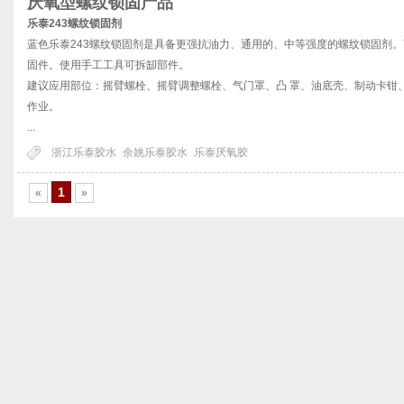
厌氧型螺纹锁固产品
乐泰243螺纹锁固剂
蓝色乐泰243螺纹锁固剂是具备更强抗油力、通用的、中等强度的螺纹锁固剂。
固件。使用手工工具可拆缷部件。
建议应用部位：摇臂螺栓、摇臂调整螺栓、气门罩、凸 罩、油底壳、制动卡钳
作业。
...
浙江乐泰胶水
余姚乐泰胶水
乐泰厌氧胶
1
«
»