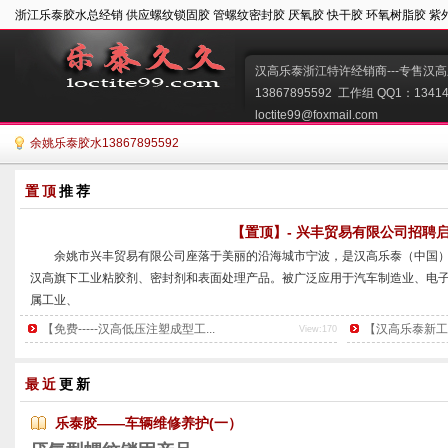
浙江乐泰胶水总经销 供应螺纹锁固胶 管螺纹密封胶 厌氧胶 快干胶 环氧树脂胶 紫
汉高乐泰浙江特许经销商---专售汉高
13867895592  工作组 QQ1：134149
loctite99@foxmail.com   
余姚乐泰胶水13867895592
置顶
推荐
【置顶】- 兴丰贸易有限公司招聘
        余姚市兴丰贸易有限公司座落于美丽的沿海城市宁波，是汉高乐泰（
汉高旗下工业粘胶剂、密封剂和表面处理产品。被广泛应用于汽车制造业、电
属工业、
装配维修等各个领域。
【免费-----汉高低压注塑成型工...
【汉高乐泰新工艺推
View:170
        公司产品包括螺纹锁固剂、结构粘胶剂、瞬干胶、紫外线固化剂、平
面处理剂等一系列粘胶剂。乐泰粘胶剂以其优质的工艺，被越来越多的客户所
最近
更新
导者，其
...
乐泰胶——车辆维修养护(一）