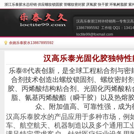
浙江乐泰胶水总经销 供应螺纹锁固胶 管螺纹密封胶 厌氧胶 快干胶 环氧树脂胶 紫
汉高乐泰浙江特许经销商---专售汉高
13867895592  工作组 QQ1：134149
loctite99@foxmail.com   
余姚乐泰胶水13867895592
汉高乐泰光固化胶独特性
乐泰®代表创新，是全球工程粘合剂与密
合剂技术创造出螺纹锁固剂、螺纹密封
胶、丙烯酸结构粘合剂、光固化丙烯酸粘
脂、氰基丙烯酸酯（瞬干胶）以及热熔
众、附加值高、可靠性强，成为
汉高乐泰胶水的产品应用于多种市场，例
车、航空航天、机器制造以及多个通用工